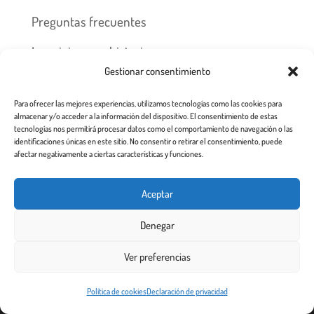
Preguntas frecuentes
Los piojos y su historia
Gestionar consentimiento
Prevención y recomendaciones
Para ofrecer las mejores experiencias, utilizamos tecnologías como las cookies para
almacenar y/o acceder a la información del dispositivo. El consentimiento de estas
tecnologías nos permitirá procesar datos como el comportamiento de navegación o las
identificaciones únicas en este sitio. No consentir o retirar el consentimiento, puede
afectar negativamente a ciertas características y funciones.
Inicio
Tratamiento
Centros
Franquicia
Prevención contra piojos y liendres
Aceptar
Aviso Legal a usuarios de esta web
Denegar
Todos los derechos reservados 2.020
Ver preferencias
Este sitio web utiliza cookies para garantizar que obtenga la
Política de cookies
Declaración de privacidad
¡De acuerdo!
mejor experiencia de usuario.
Más info