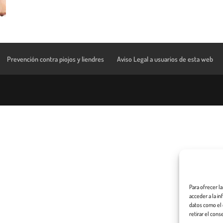
Prevención contra piojos y liendres
Aviso Legal a usuarios de esta web
Para ofrecer l
acceder a la i
datos como el 
retirar el cons