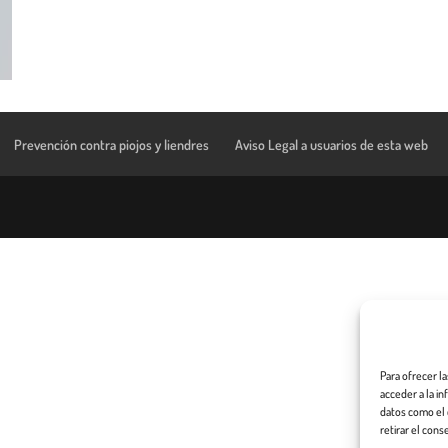
Prevención contra piojos y liendres
Aviso Legal a usuarios de esta web
Para ofrecer l
acceder a la i
datos como el 
retirar el cons