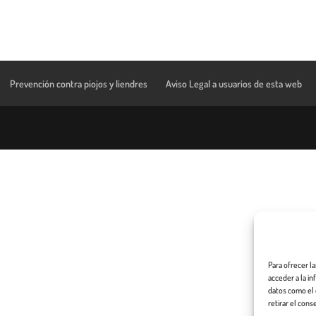
Prevención contra piojos y liendres
Aviso Legal a usuarios de esta web
Para ofrecer l
acceder a la i
datos como el 
retirar el cons