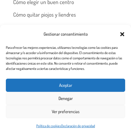
Cómo elegir un buen centro
Cómo quitar piojos y liendres
Preguntas frecuentes
Gestionar consentimiento
Los piojos y su historia
Para ofrecer las mejores experiencias, utilizamos tecnologías como las cookies para
Prevención y recomendaciones
almacenar y/o acceder a la información del dispositivo. El consentimiento de estas
tecnologías nos permitirá procesar datos como el comportamiento de navegación o las
identificaciones únicas en este sitio. No consentir o retirar el consentimiento, puede
afectar negativamente a ciertas características y funciones.
Inicio
Tratamiento
Centros
Franquicia
Aceptar
Prevención contra piojos y liendres
Denegar
Aviso Legal a usuarios de esta web
Ver preferencias
Todos los derechos reservados 2.020
Este sitio web utiliza cookies para garantizar que obtenga la
Política de cookies
Declaración de privacidad
¡De acuerdo!
mejor experiencia de usuario.
Más info