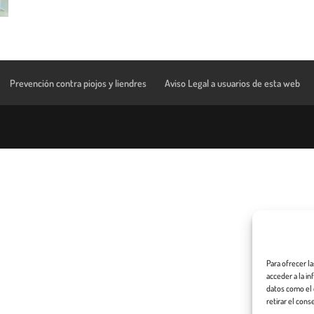
Prevención contra piojos y liendres
Aviso Legal a usuarios de esta web
Para ofrecer l
acceder a la i
datos como el 
retirar el cons