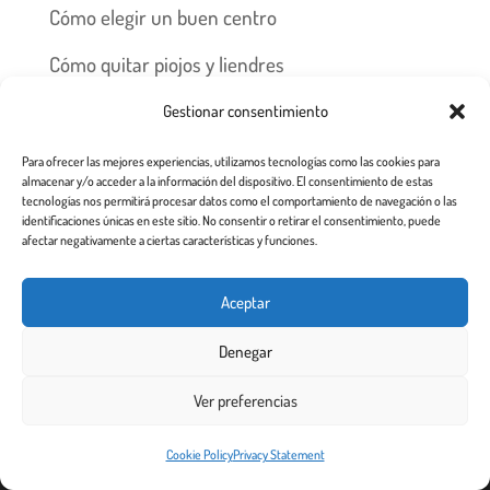
Cómo elegir un buen centro
Cómo quitar piojos y liendres
Preguntas frecuentes
Gestionar consentimiento
Los piojos y su historia
Para ofrecer las mejores experiencias, utilizamos tecnologías como las cookies para
almacenar y/o acceder a la información del dispositivo. El consentimiento de estas
tecnologías nos permitirá procesar datos como el comportamiento de navegación o las
Prevención y recomendaciones
identificaciones únicas en este sitio. No consentir o retirar el consentimiento, puede
afectar negativamente a ciertas características y funciones.
Aceptar
Todos los derechos reservados 2.020
Denegar
Ver preferencias
Este sitio web utiliza cookies para garantizar que obtenga la
Cookie Policy
Privacy Statement
¡De acuerdo!
mejor experiencia de usuario.
Más info