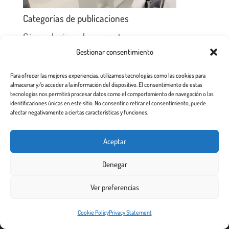
Categorías de publicaciones
Cómo elegir un buen centro
Gestionar consentimiento
Cómo quitar piojos y liendres
Para ofrecer las mejores experiencias, utilizamos tecnologías como las cookies para
Preguntas frecuentes
almacenar y/o acceder a la información del dispositivo. El consentimiento de estas
tecnologías nos permitirá procesar datos como el comportamiento de navegación o las
Los piojos y su historia
identificaciones únicas en este sitio. No consentir o retirar el consentimiento, puede
afectar negativamente a ciertas características y funciones.
Prevención y recomendaciones
Aceptar
Denegar
Todos los derechos reservados 2.020
Ver preferencias
Este sitio web utiliza cookies para garantizar que obtenga la
Cookie Policy
Privacy Statement
¡De acuerdo!
mejor experiencia de usuario.
Más info