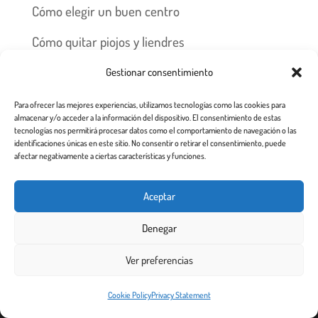
Cómo elegir un buen centro
Cómo quitar piojos y liendres
Preguntas frecuentes
Gestionar consentimiento
Los piojos y su historia
Para ofrecer las mejores experiencias, utilizamos tecnologías como las cookies para
almacenar y/o acceder a la información del dispositivo. El consentimiento de estas
tecnologías nos permitirá procesar datos como el comportamiento de navegación o las
Prevención y recomendaciones
identificaciones únicas en este sitio. No consentir o retirar el consentimiento, puede
afectar negativamente a ciertas características y funciones.
Aceptar
Todos los derechos reservados 2.020
Denegar
Ver preferencias
Este sitio web utiliza cookies para garantizar que obtenga la
Cookie Policy
Privacy Statement
¡De acuerdo!
mejor experiencia de usuario.
Más info