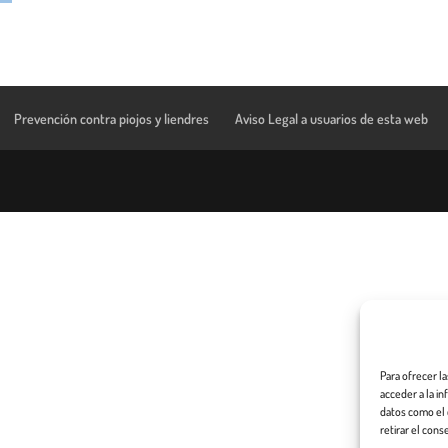
Prevención contra piojos y liendres
Aviso Legal a usuarios de esta web
Para ofrecer l
acceder a la i
datos como el 
retirar el cons