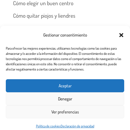
Cómo elegir un buen centro
Cómo quitar piojos y liendres
Preguntas frecuentes
Gestionar consentimiento
Los piojos y su historia
Para ofrecer las mejores experiencias, utilizamos tecnologías como las cookies para
Prevención y recomendaciones
almacenar y/o acceder a la información del dispositivo. El consentimiento de estas
tecnologías nos permitirá procesar datos como el comportamiento de navegación o las
identificaciones únicas en este sitio. No consentir o retirar el consentimiento, puede
afectar negativamente a ciertas características y funciones.
Inicio
Tratamiento
Centros
Franquicia
Aceptar
Prevención contra piojos y liendres
Denegar
Aviso Legal a usuarios de esta web
Ver preferencias
Todos los derechos reservados 2.020
Este sitio web utiliza cookies para garantizar que obtenga la
Política de cookies
Declaración de privacidad
¡De acuerdo!