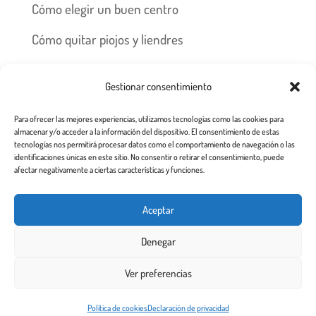
Cómo elegir un buen centro
Cómo quitar piojos y liendres
Preguntas frecuentes
Gestionar consentimiento
Los piojos y su historia
Para ofrecer las mejores experiencias, utilizamos tecnologías como las cookies para
Prevención y recomendaciones
almacenar y/o acceder a la información del dispositivo. El consentimiento de estas
tecnologías nos permitirá procesar datos como el comportamiento de navegación o las
identificaciones únicas en este sitio. No consentir o retirar el consentimiento, puede
afectar negativamente a ciertas características y funciones.
Inicio
Tratamiento
Centros
Franquicia
Aceptar
Prevención contra piojos y liendres
Denegar
Aviso Legal a usuarios de esta web
Ver preferencias
Todos los derechos reservados 2.020
Este sitio web utiliza cookies para garantizar que obtenga la
Política de cookies
Declaración de privacidad
¡De acuerdo!