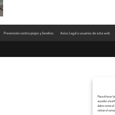
Prevención contra piojos y liendres
Aviso Legal a usuarios de esta web
Para ofrecer l
acceder a la i
datos como el 
retirar el cons