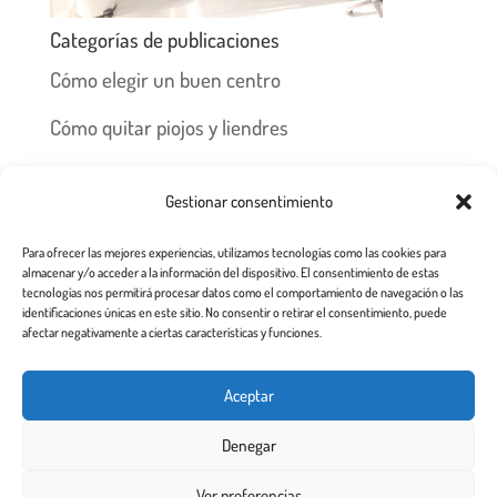
Categorías de publicaciones
Cómo elegir un buen centro
Cómo quitar piojos y liendres
Preguntas frecuentes
Gestionar consentimiento
Los piojos y su historia
Para ofrecer las mejores experiencias, utilizamos tecnologías como las cookies para
Prevención y recomendaciones
almacenar y/o acceder a la información del dispositivo. El consentimiento de estas
tecnologías nos permitirá procesar datos como el comportamiento de navegación o las
identificaciones únicas en este sitio. No consentir o retirar el consentimiento, puede
afectar negativamente a ciertas características y funciones.
Inicio
Tratamiento
Centros
Franquicia
Aceptar
Prevención contra piojos y liendres
Denegar
Aviso Legal a usuarios de esta web
Ver preferencias