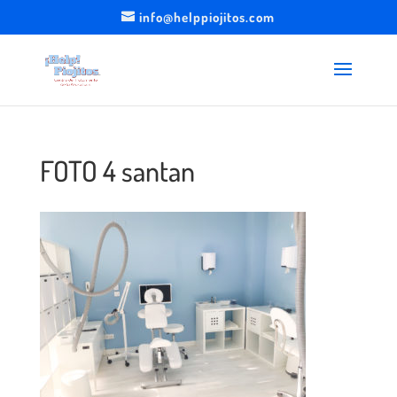
info@helppiojitos.com
FOTO 4 santan