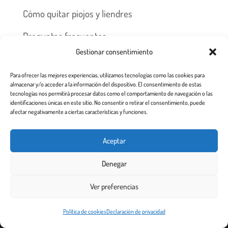
Cómo quitar piojos y liendres
Preguntas frecuentes
Gestionar consentimiento
Los piojos y su historia
Para ofrecer las mejores experiencias, utilizamos tecnologías como las cookies para
Prevención y recomendaciones
almacenar y/o acceder a la información del dispositivo. El consentimiento de estas
tecnologías nos permitirá procesar datos como el comportamiento de navegación o las
identificaciones únicas en este sitio. No consentir o retirar el consentimiento, puede
afectar negativamente a ciertas características y funciones.
Inicio
Tratamiento
Centros
Franquicia
Aceptar
Prevención contra piojos y liendres
Denegar
Aviso Legal a usuarios de esta web
Ver preferencias
Todos los derechos reservados 2.020
Este sitio web utiliza cookies para garantizar que obtenga la
Política de cookies
Declaración de privacidad
¡De acuerdo!
mejor experiencia de usuario.
Más info