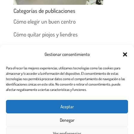
Categorías de publicaciones
Cómo elegir un buen centro
Cómo quitar piojos y liendres
Preguntas frecuentes
Gestionar consentimiento
Los piojos y su historia
Para ofrecer las mejores experiencias, utilizamos tecnologías como las cookies para
Prevención y recomendaciones
almacenar y/o acceder a la información del dispositivo. El consentimiento de estas
tecnologías nos permitirá procesar datos como el comportamiento de navegación o las
identificaciones únicas en este sitio. No consentir o retirar el consentimiento, puede
afectar negativamente a ciertas características y funciones.
Inicio
Tratamiento
Centros
Franquicia
Aceptar
Prevención contra piojos y liendres
Denegar
Aviso Legal a usuarios de esta web
Ver preferencias