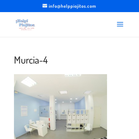
info@helppiojitos.com
Murcia-4