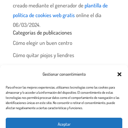
creado mediante el generador de
plantilla de
política de cookies web gratis
online el día
06/03/2024.
Categorías de publicaciones
Cómo elegir un buen centro
Cómo quitar piojos y liendres
Preguntas frecuentes
Gestionar consentimiento
Los piojos y su historia
Para ofrecer las mejores experiencias, utilizamos tecnologías como las cookies para
Prevención y recomendaciones
almacenar y/o acceder a la información del dispositivo. El consentimiento de estas
tecnologías nos permitirá procesar datos como el comportamiento de navegación o las
identificaciones únicas en este sitio. No consentir o retirar el consentimiento, puede
afectar negativamente a ciertas características y funciones.
Inicio
Tratamiento
Centros
Franquicia
Aceptar