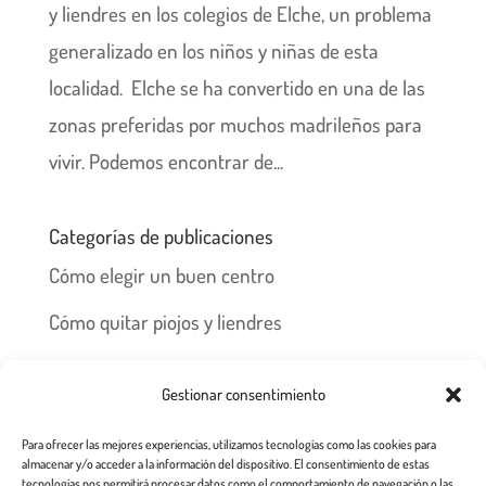
y liendres en los colegios de Elche, un problema
generalizado en los niños y niñas de esta
localidad. Elche se ha convertido en una de las
zonas preferidas por muchos madrileños para
vivir. Podemos encontrar de...
Categorías de publicaciones
Cómo elegir un buen centro
Cómo quitar piojos y liendres
Preguntas frecuentes
Gestionar consentimiento
Los piojos y su historia
Para ofrecer las mejores experiencias, utilizamos tecnologías como las cookies para
Prevención y recomendaciones
almacenar y/o acceder a la información del dispositivo. El consentimiento de estas
tecnologías nos permitirá procesar datos como el comportamiento de navegación o las