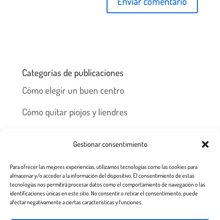
Categorías de publicaciones
Cómo elegir un buen centro
Cómo quitar piojos y liendres
Preguntas frecuentes
Gestionar consentimiento
Los piojos y su historia
Para ofrecer las mejores experiencias, utilizamos tecnologías como las cookies para
Prevención y recomendaciones
almacenar y/o acceder a la información del dispositivo. El consentimiento de estas
tecnologías nos permitirá procesar datos como el comportamiento de navegación o las
identificaciones únicas en este sitio. No consentir o retirar el consentimiento, puede
afectar negativamente a ciertas características y funciones.