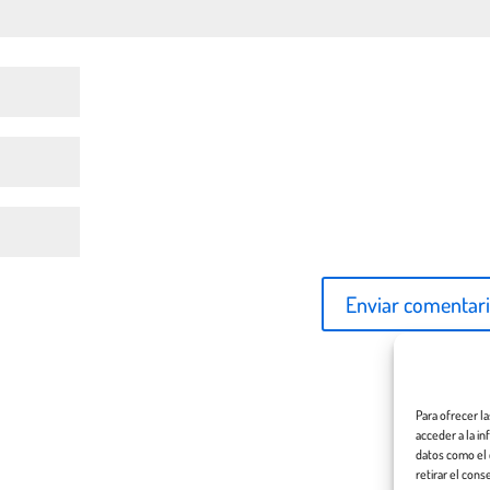
Para ofrecer l
acceder a la i
datos como el 
retirar el cons