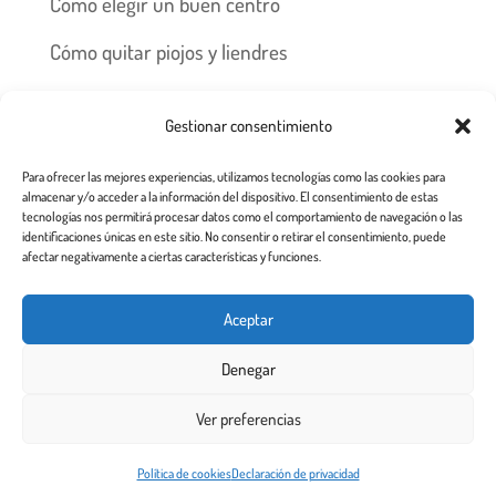
Cómo elegir un buen centro
Cómo quitar piojos y liendres
Preguntas frecuentes
Gestionar consentimiento
Los piojos y su historia
Para ofrecer las mejores experiencias, utilizamos tecnologías como las cookies para
Prevención y recomendaciones
almacenar y/o acceder a la información del dispositivo. El consentimiento de estas
tecnologías nos permitirá procesar datos como el comportamiento de navegación o las
identificaciones únicas en este sitio. No consentir o retirar el consentimiento, puede
afectar negativamente a ciertas características y funciones.
Inicio
Tratamiento
Centros
Franquicia
Aceptar
Prevención contra piojos y liendres
Denegar
Aviso Legal a usuarios de esta web
Ver preferencias
Todos los derechos reservados 2.020
Este sitio web utiliza cookies para garantizar que obtenga la
Política de cookies
Declaración de privacidad
¡De acuerdo!
mejor experiencia de usuario.
Más info