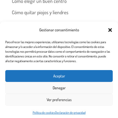
Cómo elegir un buen centro
Cómo quitar piojos y liendres
Preguntas frecuentes
Gestionar consentimiento
Los piojos y su historia
Para ofrecer las mejores experiencias, utilizamos tecnologías como las cookies para
Prevención y recomendaciones
almacenar y/o acceder a la información del dispositivo. El consentimiento de estas
tecnologías nos permitirá procesar datos como el comportamiento de navegación o las
identificaciones únicas en este sitio. No consentir o retirar el consentimiento, puede
afectar negativamente a ciertas características y funciones.
Inicio
Tratamiento
Centros
Franquicia
Aceptar
Prevención contra piojos y liendres
Denegar
Aviso Legal a usuarios de esta web
Ver preferencias
Todos los derechos reservados 2.020
Este sitio web utiliza cookies para garantizar que obtenga la
Política de cookies
Declaración de privacidad
¡De acuerdo!
mejor experiencia de usuario.
Más info