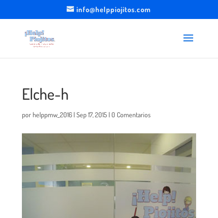
info@helppiojitos.com
Elche-h
por
helppmw_2016
|
Sep 17, 2015
|
0 Comentarios