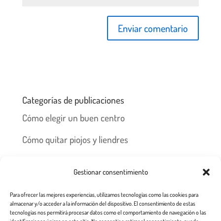
Categorías de publicaciones
Cómo elegir un buen centro
Cómo quitar piojos y liendres
Preguntas frecuentes
Gestionar consentimiento
Los piojos y su historia
Para ofrecer las mejores experiencias, utilizamos tecnologías como las cookies para
Prevención y recomendaciones
almacenar y/o acceder a la información del dispositivo. El consentimiento de estas
tecnologías nos permitirá procesar datos como el comportamiento de navegación o las