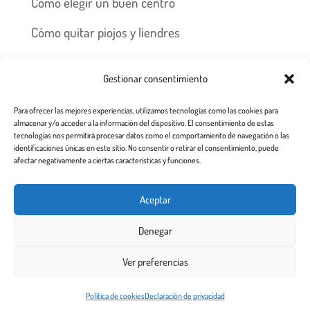
Cómo elegir un buen centro
Cómo quitar piojos y liendres
Preguntas frecuentes
Gestionar consentimiento
Los piojos y su historia
Para ofrecer las mejores experiencias, utilizamos tecnologías como las cookies para
Prevención y recomendaciones
almacenar y/o acceder a la información del dispositivo. El consentimiento de estas
tecnologías nos permitirá procesar datos como el comportamiento de navegación o las
identificaciones únicas en este sitio. No consentir o retirar el consentimiento, puede
afectar negativamente a ciertas características y funciones.
Inicio
Tratamiento
Centros
Franquicia
Aceptar
Prevención contra piojos y liendres
Denegar
Aviso Legal a usuarios de esta web
Ver preferencias
Todos los derechos reservados 2.020
Este sitio web utiliza cookies para garantizar que obtenga la
Política de cookies
Declaración de privacidad
¡De acuerdo!
mejor experiencia de usuario.
Más info