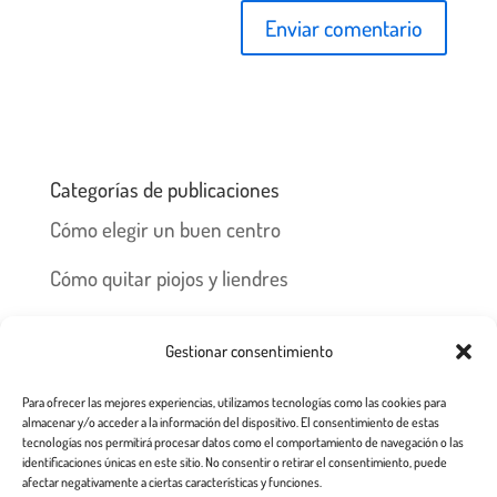
Categorías de publicaciones
Cómo elegir un buen centro
Cómo quitar piojos y liendres
Preguntas frecuentes
Gestionar consentimiento
Los piojos y su historia
Para ofrecer las mejores experiencias, utilizamos tecnologías como las cookies para
Prevención y recomendaciones
almacenar y/o acceder a la información del dispositivo. El consentimiento de estas
tecnologías nos permitirá procesar datos como el comportamiento de navegación o las
identificaciones únicas en este sitio. No consentir o retirar el consentimiento, puede
afectar negativamente a ciertas características y funciones.