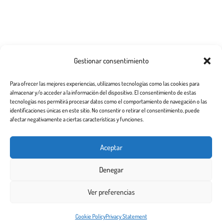
Categorías de publicaciones
Gestionar consentimiento
Cómo elegir un buen centro
Para ofrecer las mejores experiencias, utilizamos tecnologías como las cookies para
almacenar y/o acceder a la información del dispositivo. El consentimiento de estas
Cómo quitar piojos y liendres
tecnologías nos permitirá procesar datos como el comportamiento de navegación o las
identificaciones únicas en este sitio. No consentir o retirar el consentimiento, puede
Preguntas frecuentes
afectar negativamente a ciertas características y funciones.
Los piojos y su historia
Aceptar
Prevención y recomendaciones
Denegar
Ver preferencias
Todos los derechos reservados 2.020
Este sitio web utiliza cookies para garantizar que obtenga la
Cookie Policy
Privacy Statement
¡De acuerdo!