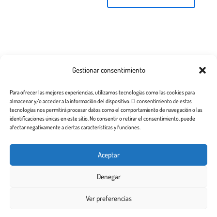
Categorías de publicaciones
Gestionar consentimiento
Cómo elegir un buen centro
Para ofrecer las mejores experiencias, utilizamos tecnologías como las cookies para
almacenar y/o acceder a la información del dispositivo. El consentimiento de estas
Cómo quitar piojos y liendres
tecnologías nos permitirá procesar datos como el comportamiento de navegación o las
identificaciones únicas en este sitio. No consentir o retirar el consentimiento, puede
Preguntas frecuentes
afectar negativamente a ciertas características y funciones.
Los piojos y su historia
Aceptar
Prevención y recomendaciones
Denegar
Ver preferencias