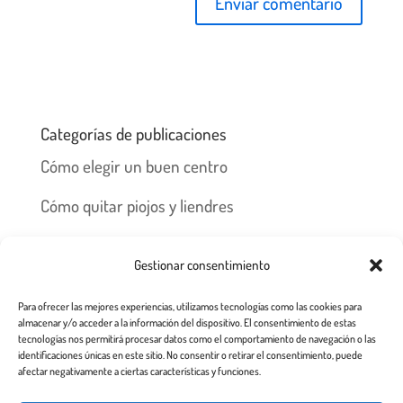
Categorías de publicaciones
Cómo elegir un buen centro
Cómo quitar piojos y liendres
Preguntas frecuentes
Gestionar consentimiento
Los piojos y su historia
Para ofrecer las mejores experiencias, utilizamos tecnologías como las cookies para
Prevención y recomendaciones
almacenar y/o acceder a la información del dispositivo. El consentimiento de estas
tecnologías nos permitirá procesar datos como el comportamiento de navegación o las
identificaciones únicas en este sitio. No consentir o retirar el consentimiento, puede
afectar negativamente a ciertas características y funciones.