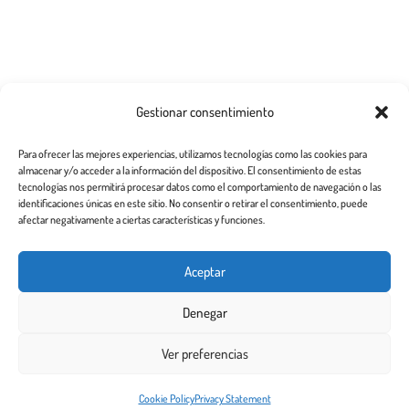
Categorías de publicaciones
Gestionar consentimiento
Cómo elegir un buen centro
Para ofrecer las mejores experiencias, utilizamos tecnologías como las cookies para
almacenar y/o acceder a la información del dispositivo. El consentimiento de estas
Cómo quitar piojos y liendres
tecnologías nos permitirá procesar datos como el comportamiento de navegación o las
identificaciones únicas en este sitio. No consentir o retirar el consentimiento, puede
Preguntas frecuentes
afectar negativamente a ciertas características y funciones.
Los piojos y su historia
Aceptar
Prevención y recomendaciones
Denegar
Ver preferencias
Todos los derechos reservados 2.020
Este sitio web utiliza cookies para garantizar que obtenga la
Cookie Policy
Privacy Statement
¡De acuerdo!