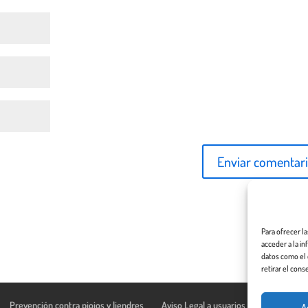
Para ofrecer l
acceder a la i
datos como el 
retirar el cons
Prevención contra piojos y liendres
Aviso Legal a usuarios de esta web
A