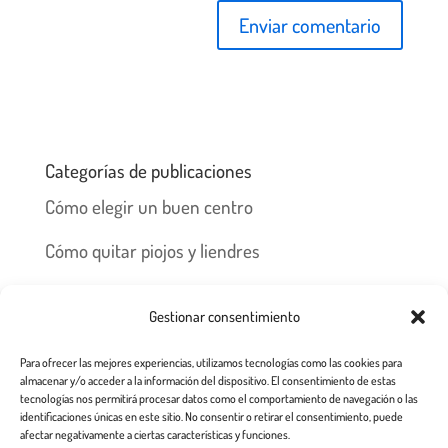
Categorías de publicaciones
Cómo elegir un buen centro
Cómo quitar piojos y liendres
Preguntas frecuentes
Gestionar consentimiento
Los piojos y su historia
Para ofrecer las mejores experiencias, utilizamos tecnologías como las cookies para
Prevención y recomendaciones
almacenar y/o acceder a la información del dispositivo. El consentimiento de estas
tecnologías nos permitirá procesar datos como el comportamiento de navegación o las
identificaciones únicas en este sitio. No consentir o retirar el consentimiento, puede
afectar negativamente a ciertas características y funciones.