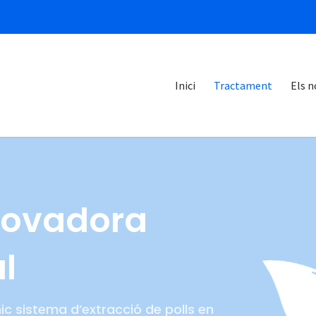
Inici
Tractament
Els n
novadora
l
ic sistema d’extracció de polls en