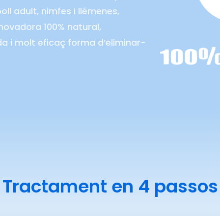
ll adult, nimfes i llémenes,
novadora 100% natural,
 i molt eficaç forma d’eliminar-
Tractament en 4 passos