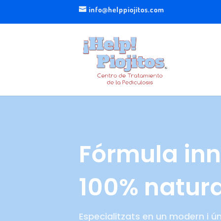
info@helppiojitos.com
Fórmula in
100% natura
Especialitzats en un modern i ún