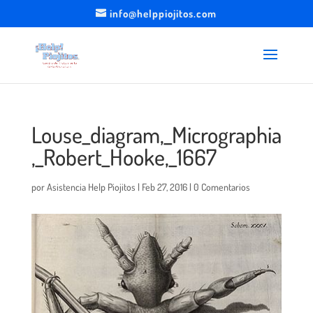
info@helppiojitos.com
Louse_diagram,_Micrographia
,_Robert_Hooke,_1667
por
Asistencia Help Piojitos
|
Feb 27, 2016
|
0 Comentarios