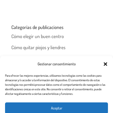
Categorías de publicaciones
Cómo elegir un buen centro
Cómo quitar piojos y liendres
Preguntas frecuentes
Gestionar consentimiento
Los piojos y su historia
Para ofrecer las mejores experiencias, utilizamos tecnologías como las cookies para
Prevención y recomendaciones
almacenar y/o acceder a la información del dispositivo. El consentimiento de estas
tecnologías nos permitirá procesar datos como el comportamiento de navegación o las
identificaciones únicas en este sitio. No consentir o retirar el consentimiento, puede
afectar negativamente a ciertas características y funciones.
Inicio
Tratamiento
Centros
Franquicia
Aceptar