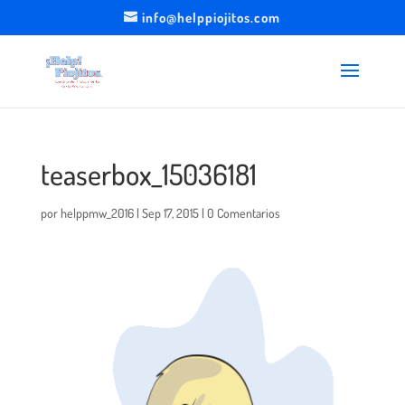
info@helppiojitos.com
teaserbox_15036181
por
helppmw_2016
|
Sep 17, 2015
|
0 Comentarios