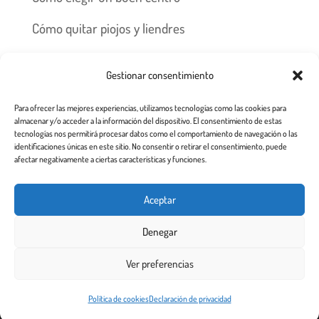
Cómo quitar piojos y liendres
Preguntas frecuentes
Gestionar consentimiento
Los piojos y su historia
Para ofrecer las mejores experiencias, utilizamos tecnologías como las cookies para
Prevención y recomendaciones
almacenar y/o acceder a la información del dispositivo. El consentimiento de estas
tecnologías nos permitirá procesar datos como el comportamiento de navegación o las
identificaciones únicas en este sitio. No consentir o retirar el consentimiento, puede
afectar negativamente a ciertas características y funciones.
Inicio
Tratamiento
Centros
Franquicia
Aceptar
Prevención contra piojos y liendres
Denegar
Aviso Legal a usuarios de esta web
Ver preferencias
Todos los derechos reservados 2.020
Este sitio web utiliza cookies para garantizar que obtenga la
Política de cookies
Declaración de privacidad
¡De acuerdo!
mejor experiencia de usuario.
Más info