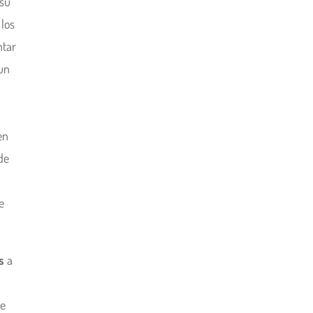
 su
 los
ntar
 un
en
 de
se
s
a
te