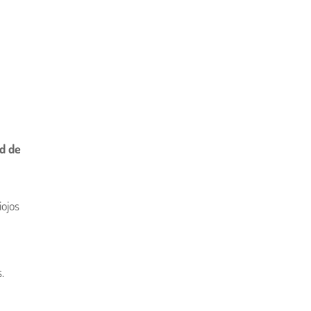
ad de
iojos
.