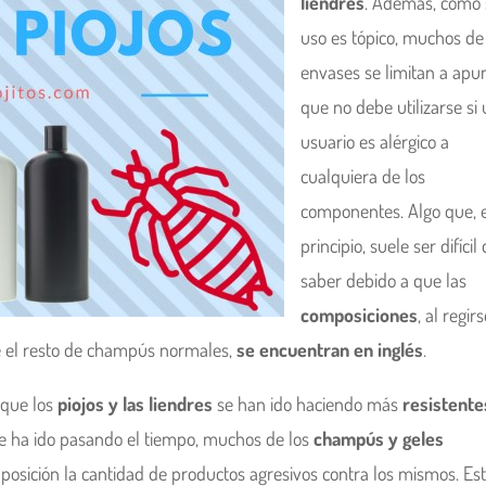
liendres
. Además, como
uso es tópico, muchos de
envases se limitan a apu
que no debe utilizarse si
usuario es alérgico a
cualquiera de los
componentes. Algo que, 
principio, suele ser difícil
saber debido a que las
composiciones
, al regir
e el resto de champús normales,
se encuentran en inglés
.
 que los
piojos y las liendres
se han ido haciendo más
resistente
 ha ido pasando el tiempo, muchos de los
champús y geles
sición la cantidad de productos agresivos contra los mismos. Es