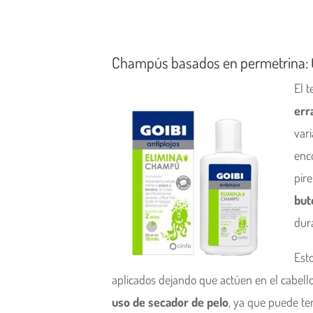
Champús basados en permetrina: G
El 
err
var
enc
pire
but
dura
Est
aplicados dejando que actúen en el cabell
uso de secador de pelo
, ya que puede te