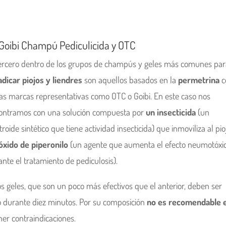
oibi Champú Pediculicida y OTC
tercero dentro de los grupos de champús y geles más comunes par
adicar piojos y liendres
son aquellos basados en la
permetrina
c
ias marcas representativas como OTC o Goibi. En este caso nos
ontramos con una solución compuesta por
un insecticida
(un
troide sintético que tiene actividad insecticida) que inmoviliza al pioj
óxido de piperonilo
(un agente que aumenta el efecto neumotóxi
nte el tratamiento de pediculosis).
os geles, que son un poco más efectivos que el anterior, deben ser
o durante diez minutos. Por su composición
no es recomendable e
ner contraindicaciones.