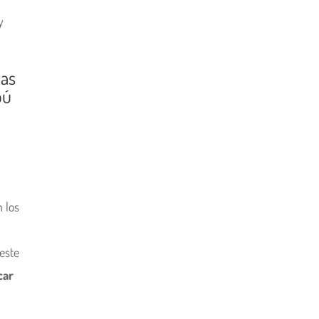
y
tas
pú
 los
este
car