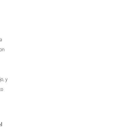
a
on
o, y
co
l