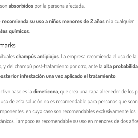
son
absorbidos
por la persona afectada
.
e recomienda su uso a niños menores de 2 años
ni a cualquier
tes químicos
.
lmarks
bituales
champús antipiojos
. La empresa recomienda el uso de la
o, y del champú post-tratamiento por otro, ante la
alta probabilid
posterior infestación una vez aplicado el tratamiento
.
tivo base es la
dimeticona
, que crea una capa alrededor de los p
El uso de esta solución no es recomendable para personas que sean
componentes, en cuyo caso son recomendables exclusivamente los
cánicos. Tampoco es recomendable su uso en menores de dos años