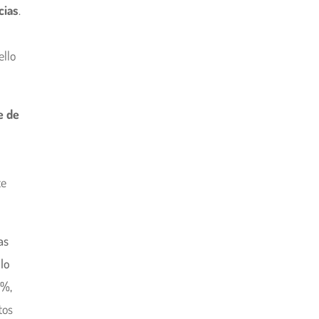
cias
.
ello
e de
te
as
llo
5%,
tos