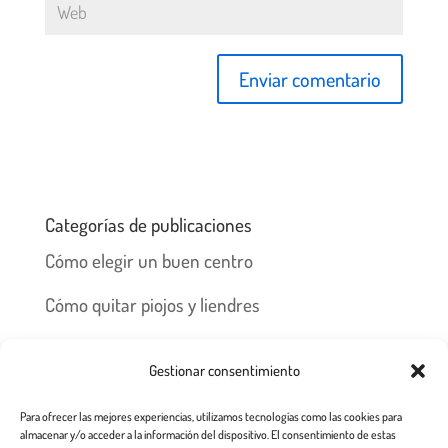
Categorías de publicaciones
Cómo elegir un buen centro
Cómo quitar piojos y liendres
Preguntas frecuentes
Gestionar consentimiento
Los piojos y su historia
Para ofrecer las mejores experiencias, utilizamos tecnologías como las cookies para
Prevención y recomendaciones
almacenar y/o acceder a la información del dispositivo. El consentimiento de estas