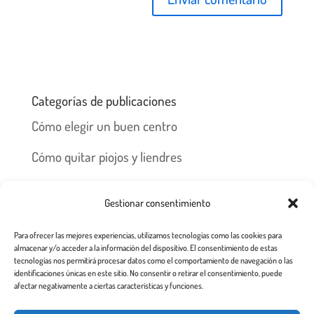
Categorías de publicaciones
Cómo elegir un buen centro
Cómo quitar piojos y liendres
Preguntas frecuentes
Gestionar consentimiento
Los piojos y su historia
Para ofrecer las mejores experiencias, utilizamos tecnologías como las cookies para
Prevención y recomendaciones
almacenar y/o acceder a la información del dispositivo. El consentimiento de estas
tecnologías nos permitirá procesar datos como el comportamiento de navegación o las
identificaciones únicas en este sitio. No consentir o retirar el consentimiento, puede
afectar negativamente a ciertas características y funciones.