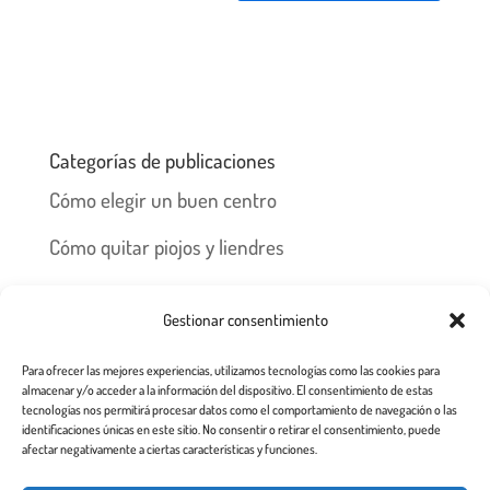
Categorías de publicaciones
Cómo elegir un buen centro
Cómo quitar piojos y liendres
Preguntas frecuentes
Gestionar consentimiento
Los piojos y su historia
Para ofrecer las mejores experiencias, utilizamos tecnologías como las cookies para
Prevención y recomendaciones
almacenar y/o acceder a la información del dispositivo. El consentimiento de estas
tecnologías nos permitirá procesar datos como el comportamiento de navegación o las
identificaciones únicas en este sitio. No consentir o retirar el consentimiento, puede
afectar negativamente a ciertas características y funciones.