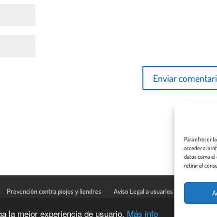
Para ofrecer l
acceder a la i
datos como el 
retirar el cons
Prevención contra piojos y liendres
Aviso Legal a usuarios de esta web
A
nga la mejor experiencia de usuario.
Más info