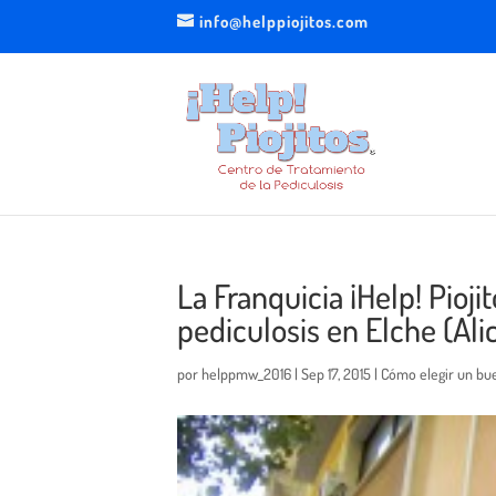
info@helppiojitos.com
La Franquicia ¡Help! Pioj
pediculosis en Elche (Ali
por
helppmw_2016
|
Sep 17, 2015
|
Cómo elegir un bu