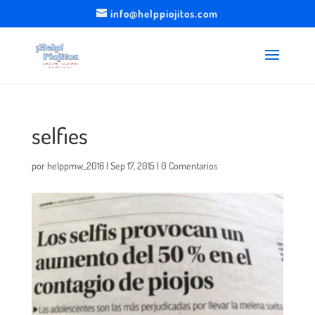
info@helppiojitos.com
selfies
por
helppmw_2016
|
Sep 17, 2015
|
0 Comentarios