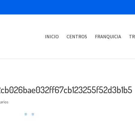
INICIO
CENTROS
FRANQUICIA
TR
f2cb026bae032ff67cb123255f52d3b1b5
arios