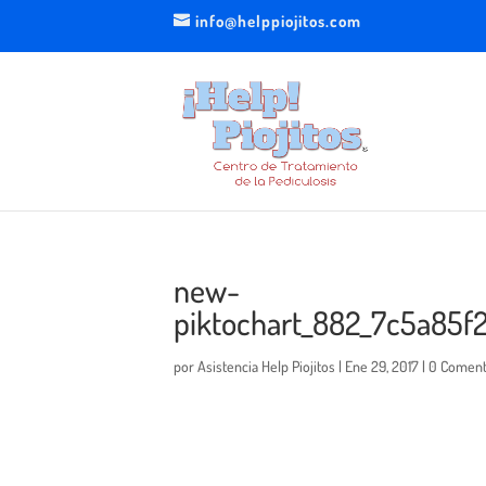
info@helppiojitos.com
new-
piktochart_882_7c5a85
por
Asistencia Help Piojitos
|
Ene 29, 2017
|
0 Coment