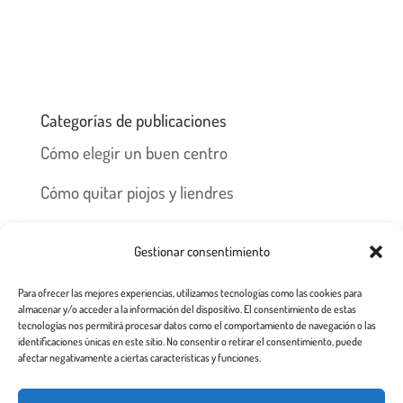
Categorías de publicaciones
Cómo elegir un buen centro
Cómo quitar piojos y liendres
Preguntas frecuentes
Gestionar consentimiento
Los piojos y su historia
Para ofrecer las mejores experiencias, utilizamos tecnologías como las cookies para
Prevención y recomendaciones
almacenar y/o acceder a la información del dispositivo. El consentimiento de estas
tecnologías nos permitirá procesar datos como el comportamiento de navegación o las
identificaciones únicas en este sitio. No consentir o retirar el consentimiento, puede
afectar negativamente a ciertas características y funciones.