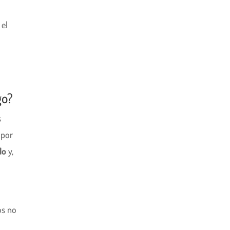
 el
go?
s
 por
llo
y,
os no