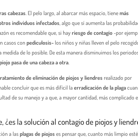
ras cabezas
. El pelo largo, al abarcar más espacio, tiene
más
otros individuos infectados
, algo que sí aumenta las probabilid
 razón es recomendable que, si hay
riesgo de contagio
-por ejemp
ten casos con
pediculosis-
los niños y niñas lleven el pelo recogid
 la medida de lo posible. De esta manera disminuimos los periodo
piojo pasa de una cabeza a otra
.
tratamiento de eliminación de piojos y liendres
realizado por
able concluir que es más difícil la
erradicación de la plaga
cuan
icultad de su manejo y a que, a mayor cantidad, más complicado e
 ¿es la solución al contagio de piojos y liendr
ión a las
plagas de piojos
es pensar que, cuanto más limpio esté