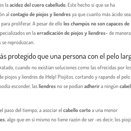
es la
acidez del cuero cabelludo
. Este hecho sí que se ha
ón al
contagio de piojos y liendres
ya que cuanto más ácido sea
 para proliferar. A pesar de ello
los champús no son capaces de
specializados en la
erradicación de piojos y liendres
– de manera
s se reproduzcan.
más protegido que una persona con el pelo lar
ratado, cuando no existían soluciones como las ofrecidas por lo
e piojos y liendres de ¡Help! Piojitos, cortando y rapando el pelo
podía esconder, las
liendres
no se podían
adherir
a ningún
cabe
l paso del tiempo, a asociar el
cabello corto
a una menor
res
, algo que en sí mismo no tiene razón de ser -es decir, los pioj