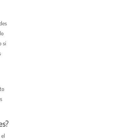
ades
lo
o si
s
to
s
es?
 el