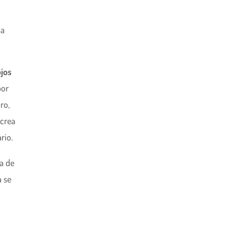
 a
ojos
por
ro,
 crea
rio.
a de
a se