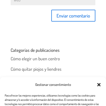
Categorías de publicaciones
Cómo elegir un buen centro
Cómo quitar piojos y liendres
Preguntas frecuentes
Gestionar consentimiento
Los piojos y su historia
Para ofrecer las mejores experiencias, utilizamos tecnologías como las cookies para
Prevención y recomendaciones
almacenar y/o acceder a la información del dispositivo. El consentimiento de estas
tecnologías nos permitirá procesar datos como el comportamiento de navegación o las