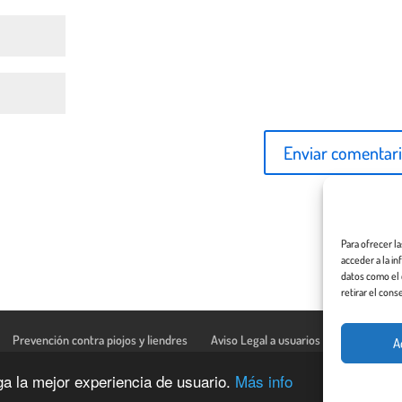
Para ofrecer l
acceder a la i
datos como el 
retirar el cons
Prevención contra piojos y liendres
Aviso Legal a usuarios de esta web
A
nga la mejor experiencia de usuario.
Más info