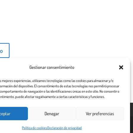
Gestionar consentimiento
as mejores experiencias, utilizamos tecnologías como las cookies para almacenar y/o
nformación del dispositivo. El consentimiento de estas tecnologías nos permitirá procesar
comportamiento de navegación o las identificaciones únicas en este sitio. No consentir o
entimiento, puede afectar negativamente a ciertas características y funciones.
ceptar
Denegar
Ver preferencias
¡De
Política de cookies
Declaración de privacidad
acuerdo!