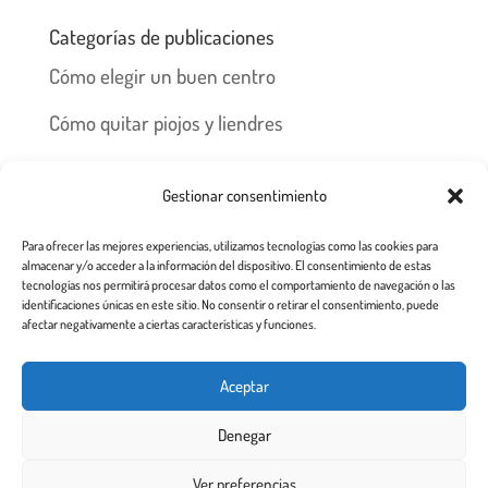
Categorías de publicaciones
Cómo elegir un buen centro
Cómo quitar piojos y liendres
Preguntas frecuentes
Gestionar consentimiento
Los piojos y su historia
Para ofrecer las mejores experiencias, utilizamos tecnologías como las cookies para
Prevención y recomendaciones
almacenar y/o acceder a la información del dispositivo. El consentimiento de estas
tecnologías nos permitirá procesar datos como el comportamiento de navegación o las
identificaciones únicas en este sitio. No consentir o retirar el consentimiento, puede
afectar negativamente a ciertas características y funciones.
Inicio
Tratamiento
Centros
Franquicia
Aceptar
Prevención contra piojos y liendres
Denegar
Aviso Legal a usuarios de esta web
Ver preferencias