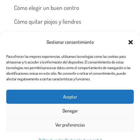
Cómo elegir un buen centro
Cómo quitar piojos y liendres
Preguntas frecuentes
Gestionar consentimiento
Los piojos y su historia
Para ofrecer las mejores experiencias, utilizamos tecnologías como las cookies para
Prevención y recomendaciones
almacenar y/o acceder a la información del dispositivo. El consentimiento de estas
tecnologías nos permitirá procesar datos como el comportamiento de navegación o las
identificaciones únicas en este sitio. No consentir o retirar el consentimiento, puede
afectar negativamente a ciertas características y funciones.
Inicio
Tratamiento
Centros
Franquicia
Aceptar
Prevención contra piojos y liendres
Denegar
Aviso Legal a usuarios de esta web
Ver preferencias