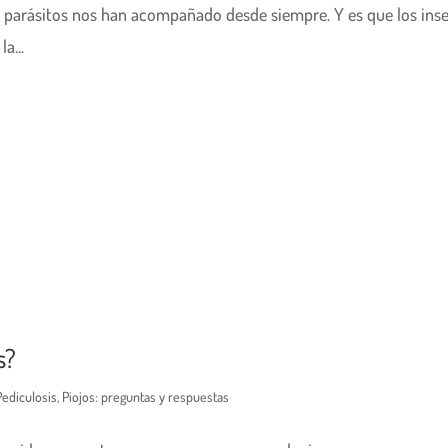
os parásitos nos han acompañado desde siempre. Y es que los ins
a...
s?
Pediculosis
,
Piojos: preguntas y respuestas