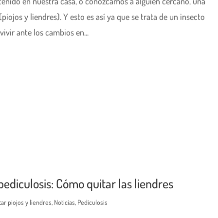
tenido en nuestra casa, o conozcamos a alguien cercano, una
iojos y liendres). Y esto es así ya que se trata de un insecto
ivir ante los cambios en...
ediculosis: Cómo quitar las liendres
ar piojos y liendres
,
Noticias
,
Pediculosis