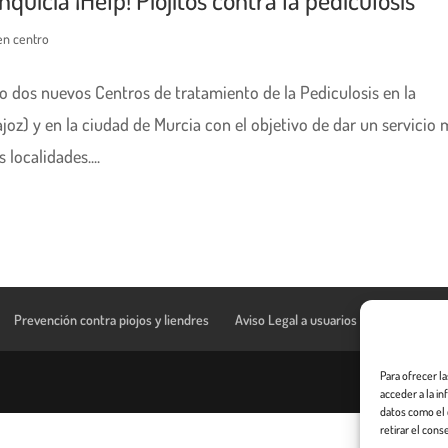
en centro
do dos nuevos Centros de tratamiento de la Pediculosis en la
oz) y en la ciudad de Murcia con el objetivo de dar un servicio 
localidades....
Prevención contra piojos y liendres
Aviso Legal a usuarios de esta web
Para ofrecer l
acceder a la i
datos como el 
retirar el cons