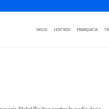
INICIO
CENTROS
FRANQUICIA
TR
quicia ¡Help! Piojitos contra la pediculosis