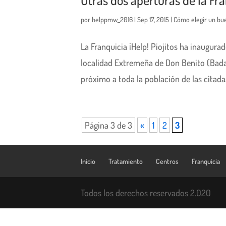
por
helppmw_2016
|
Sep 17, 2015
|
Cómo elegir un bu
La Franquicia ¡Help! Piojitos ha inaugura
localidad Extremeña de Don Benito (Badaj
próximo a toda la población de las citadas 
Página 3 de 3
«
1
2
3
Inicio
Tratamiento
Centros
Franquicia
Todos los derechos reservados 2.020